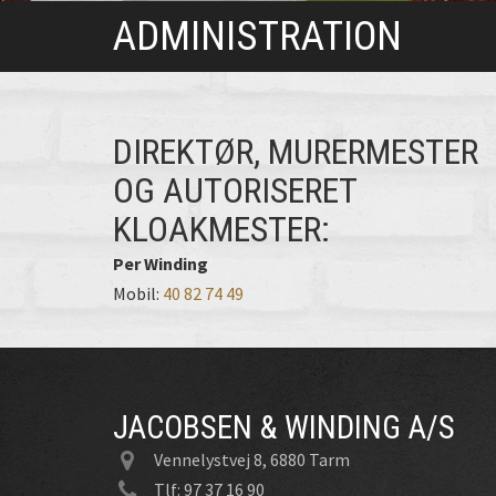
ADMINISTRATION
DIREKTØR, MURERMESTER
OG AUTORISERET
KLOAKMESTER:
Per Winding
Mobil:
40 82 74 49
JACOBSEN & WINDING A/S
Vennelystvej 8, 6880 Tarm
Tlf: 97 37 16 90